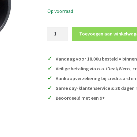
Op voorraad
90°
Toevoegen aan winkelwag
hoekverbinding
50mm
aantal
Vandaag voor 18.00u besteld = binnen
Veilige betaling via o.a. iDeal/Wero, c
Aankoopverzekering bij creditcard en
Same day-klantenservice & 30 dagen 
Beoordeeld met een 9+