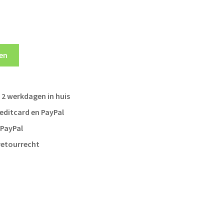
en
 2 werkdagen in huis
reditcard en PayPal
 PayPal
retourrecht