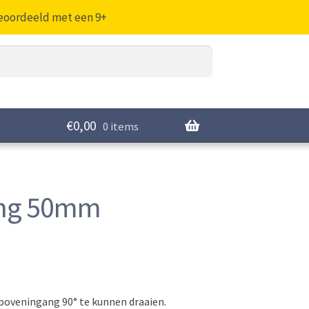
Beoordeeld met een 9+
€
0,00
0 items
ing 50mm
boveningang 90° te kunnen draaien.