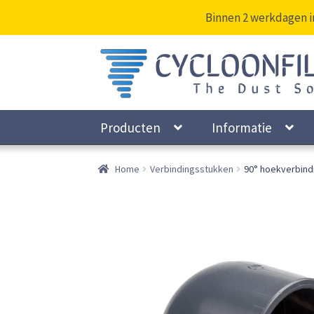
Binnen 2 werkdagen i
Ga
Ga
door
naar
naar
de
navigatie
inhoud
Producten
Informatie
Home
Verbindingsstukken
90° hoekverbin