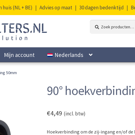
n huis (NL + BE) | Advies op maat | 30 dagen bedenktijd | 
Zoeken
Zoeken
naar:
Mijn account
Nederlands
ding 50mm
90° hoekverbind
€
4,49
(incl. btw)
Hoekverbinding om de zij-ingang en/of de 