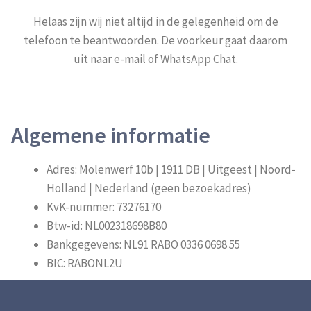
Toepassing
Helaas zijn wij niet altijd in de gelegenheid om de
telefoon te beantwoorden. De voorkeur gaat daarom
Veiligheid
uit naar e-mail of WhatsApp Chat.
Veelgestelde vragen
Mijn account
Nederlands
Algemene informatie
English
Adres: Molenwerf 10b | 1911 DB | Uitgeest | Noord-
Deutsch
Holland | Nederland (geen bezoekadres)
KvK-nummer: 73276170
Btw-id: NL002318698B80
Bankgegevens: NL91 RABO 0336 0698 55
BIC: RABONL2U