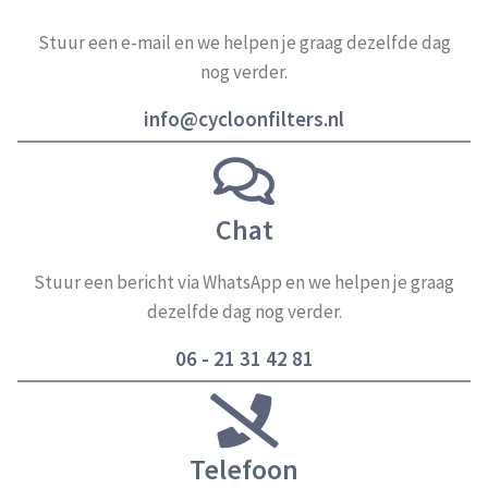
Onderdrukventiel
Onderstel
Stuur een e-mail en we helpen je graag dezelfde dag
Slangadapters
nog verder.
Slangen
info@cycloonfilters.nl
Slangklemmen
Statische elektriciteit
Verbindingsstukken
Chat
Verkleinstukken
Zuigborstels
Stuur een bericht via WhatsApp en we helpen je graag
Zuigmonden
dezelfde dag nog verder.
Informatie
06 - 21 31 42 81
Keuzehulp
Cycloonfilters
Afzuigslangen
Telefoon
Statische elektriciteit