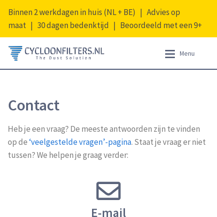
Binnen 2 werkdagen in huis (NL + BE) | Advies op
maat | 30 dagen bedenktijd | Beoordeeld met een 9+
Menu
Producten
Producten
Contact
Opruiming
Informatie
Accessoiresets
Heb je een vraag? De meeste antwoorden zijn te vinden
Afdichtringen
Mijn account
op de
‘veelgestelde vragen’-pagina
. Staat je vraag er niet
Afdichtstrips
tussen? We helpen je graag verder:
Nederlands
Cycloonfilters
Filtercombinaties
Filterpakketten
Koppelstukken
E-mail