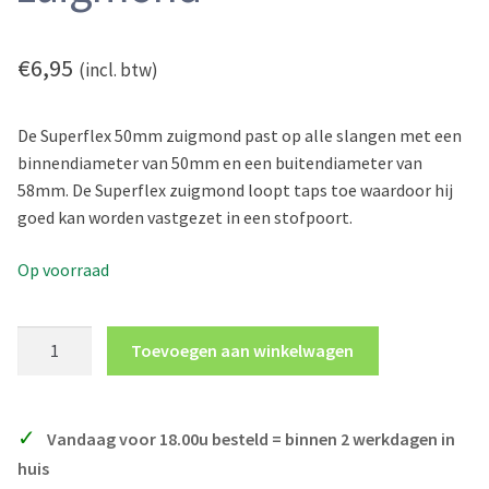
Toepassing
Veiligheid
€
6,95
(incl. btw)
Veelgestelde vragen
De Superflex 50mm zuigmond past op alle slangen met een
Mijn account
binnendiameter van 50mm en een buitendiameter van
58mm. De Superflex zuigmond loopt taps toe waardoor hij
Nederlands
goed kan worden vastgezet in een stofpoort.
English
Op voorraad
Deutsch
Superflex
Toevoegen aan winkelwagen
50mm
zuigmond
aantal
Vandaag voor 18.00u besteld = binnen 2 werkdagen in
huis