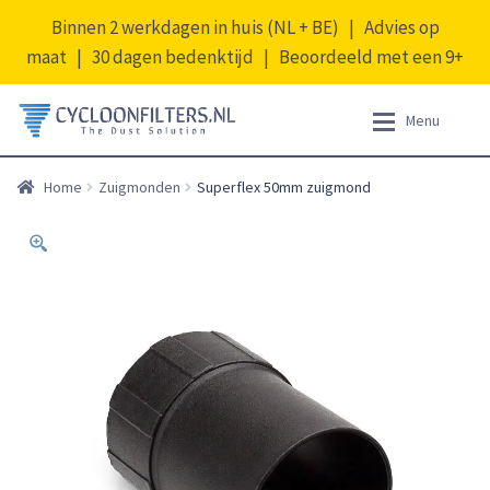
Binnen 2 werkdagen in huis (NL + BE) | Advies op
maat | 30 dagen bedenktijd | Beoordeeld met een 9+
Ga
Ga
Menu
door
naar
naar
de
Expan
Producten
Producten
Home
Zuigmonden
Superflex 50mm zuigmond
navigatie
inhoud
Opruiming
Expan
Informatie
Accessoiresets
Afdichtringen
Mijn account
Afdichtstrips
Expan
Nederlands
Cycloonfilters
Filtercombinaties
Filterpakketten
Koppelstukken