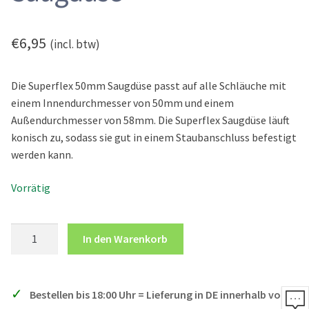
Elektrostatik
FAQ
€
6,95
(incl. btw)
Sicherheit
Die Superflex 50mm Saugdüse passt auf alle Schläuche mit
Mein Konto
einem Innendurchmesser von 50mm und einem
Außendurchmesser von 58mm. Die Superflex Saugdüse läuft
Deutsch
konisch zu, sodass sie gut in einem Staubanschluss befestigt
Nederlands
werden kann.
English
Vorrätig
Superflex
In den Warenkorb
50mm
Saugdüse
Menge
Bestellen bis 18:00 Uhr = Lieferung in DE innerhalb von 4