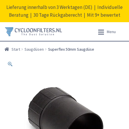
Lieferung innerhalb von 3 Werktagen (DE) | Individuelle
Beratung | 30 Tage Rückgaberecht | Mit 9+ bewertet
Zur
Zum
Menu
Navigation
Inhalt
springen
springen
Expan
Produkte
Produkte
Start
Saugdüsen
Superflex 50mm Saugdüse
Ausverkauf
Expan
Information
Dichtungsringen
Dichtungsstreifen
Mein Konto
Zyklonabscheider
Expan
Deutsch
Filterkombinationen
Filterpakete
Reduziersstücke
Saugbürsten