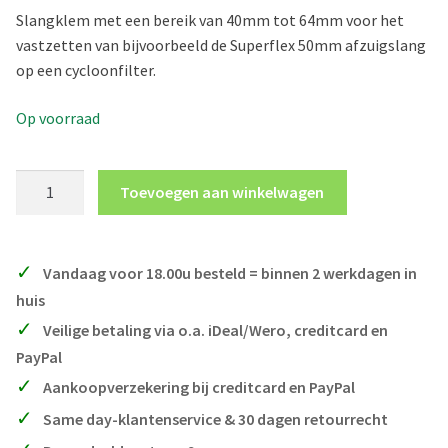
Slangklem met een bereik van 40mm tot 64mm voor het
Toepassing
vastzetten van bijvoorbeeld de Superflex 50mm afzuigslang
Veiligheid
op een cycloonfilter.
Veelgestelde vragen
Op voorraad
Mijn account
Nederlands
Slangklem
Toevoegen aan winkelwagen
(bereik
English
40mm-
Deutsch
64mm)
Vandaag voor 18.00u besteld = binnen 2 werkdagen in
aantal
huis
Veilige betaling via o.a. iDeal/Wero, creditcard en
PayPal
Aankoopverzekering bij creditcard en PayPal
Same day-klantenservice & 30 dagen retourrecht