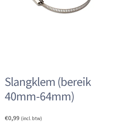
Onderdrukventiel
Onderstel
Slangadapters
Slangen
Slangklemmen
Statische elektriciteit
Verbindingsstukken
Verkleinstukken
Zuigborstels
Slangklem (bereik
Zuigmonden
Informatie
40mm-64mm)
Keuzehulp
Cycloonfilters
€
0,99
(incl. btw)
Afzuigslangen
Statische elektriciteit