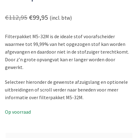
Toepassing
Oorspronkelijke
Huidige
€
112,95
€
99,95
Veiligheid
(incl. btw)
Veelgestelde vragen
prijs
prijs
Filterpakket M5-32M is de ideale stof voorafscheider
was:
is:
Mijn account
waarmee tot 99,99% van het opgezogen stof kan worden
€112,95.
€99,95.
afgevangen en daardoor niet in de stofzuiger terechtkomt.
Nederlands
Door z’n grote opvangvat kan er langer worden door
gewerkt.
English
Deutsch
Selecteer hieronder de gewenste afzuigslang en optionele
uitbreidingen of scroll verder naar beneden voor meer
informatie over filterpakket M5-32M.
Op voorraad