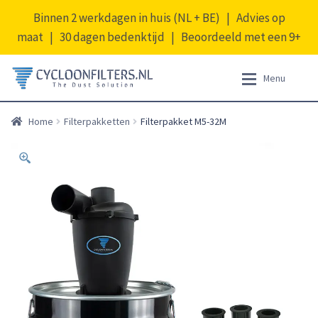
Binnen 2 werkdagen in huis (NL + BE) | Advies op
maat | 30 dagen bedenktijd | Beoordeeld met een 9+
Ga
Ga
Menu
door
naar
naar
de
Expan
Producten
Producten
Home
Filterpakketten
Filterpakket M5-32M
navigatie
inhoud
Opruiming
Expan
Informatie
Accessoiresets
Afdichtringen
Mijn account
Afdichtstrips
Expan
Nederlands
Cycloonfilters
Filtercombinaties
Filterpakketten
Koppelstukken