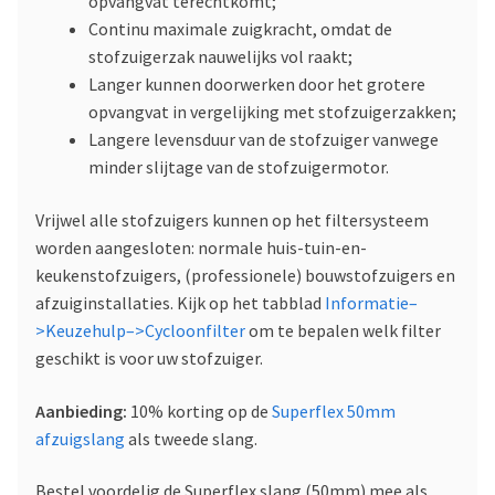
opvangvat terechtkomt;
Continu maximale zuigkracht, omdat de
stofzuigerzak nauwelijks vol raakt;
Langer kunnen doorwerken door het grotere
opvangvat in vergelijking met stofzuigerzakken;
Langere levensduur van de stofzuiger vanwege
minder slijtage van de stofzuigermotor.
Vrijwel alle stofzuigers kunnen op het filtersysteem
worden aangesloten: normale huis-tuin-en-
keukenstofzuigers, (professionele) bouwstofzuigers en
afzuiginstallaties. Kijk op het tabblad
Informatie–
>Keuzehulp–>Cycloonfilter
om te bepalen welk filter
geschikt is voor uw stofzuiger.
Aanbieding:
10% korting op de
Superflex 50mm
afzuigslang
als tweede slang.
Bestel voordelig de Superflex slang (50mm) mee als